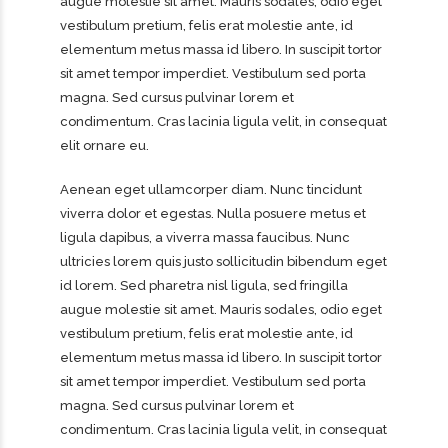
augue molestie sit amet. Mauris sodales, odio eget
vestibulum pretium, felis erat molestie ante, id
elementum metus massa id libero. In suscipit tortor
sit amet tempor imperdiet. Vestibulum sed porta
magna. Sed cursus pulvinar lorem et
condimentum. Cras lacinia ligula velit, in consequat
elit ornare eu.
Aenean eget ullamcorper diam. Nunc tincidunt
viverra dolor et egestas. Nulla posuere metus et
ligula dapibus, a viverra massa faucibus. Nunc
ultricies lorem quis justo sollicitudin bibendum eget
id lorem. Sed pharetra nisl ligula, sed fringilla
PROJECT:
TRANSPORT OF HAZARDOUS GOODS
augue molestie sit amet. Mauris sodales, odio eget
vestibulum pretium, felis erat molestie ante, id
elementum metus massa id libero. In suscipit tortor
sit amet tempor imperdiet. Vestibulum sed porta
magna. Sed cursus pulvinar lorem et
condimentum. Cras lacinia ligula velit, in consequat