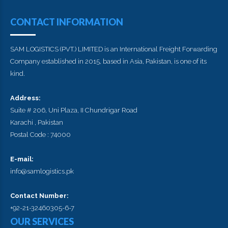
CONTACT INFORMATION
SAM LOGISTICS (PVT.) LIMITED is an International Freight Forwarding
Company established in 2015, based in Asia, Pakistan, is one of its
kind.
Address:
Suite # 206, Uni Plaza, II Chundrigar Road
Karachi , Pakistan
Postal Code : 74000
E-mail:
info@samlogistics.pk
Contact Number:
+92-21-32460305-6-7
OUR SERVICES